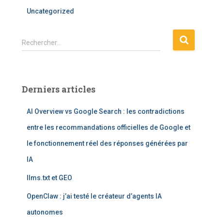
Uncategorized
R
Rechercher…
e
c
h
e
Derniers articles
r
c
AI Overview vs Google Search : les contradictions
h
e
entre les recommandations officielles de Google et
r
le fonctionnement réel des réponses générées par
:
IA
llms.txt et GEO
OpenClaw : j’ai testé le créateur d’agents IA
autonomes