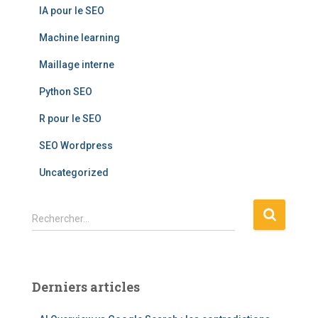
IA pour le SEO
Machine learning
Maillage interne
Python SEO
R pour le SEO
SEO Wordpress
Uncategorized
R
Rechercher…
e
c
h
e
Derniers articles
r
c