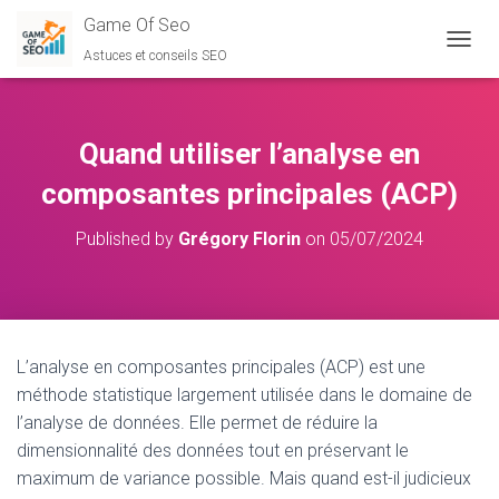
Game Of Seo
Astuces et conseils SEO
O
U
V
R
I
Quand utiliser l’analyse en
R
/
composantes principales (ACP)
F
E
Published by
Grégory Florin
on
05/07/2024
R
M
E
R
L
A
L’analyse en composantes principales (ACP) est une
N
méthode statistique largement utilisée dans le domaine de
A
V
l’analyse de données. Elle permet de réduire la
I
dimensionnalité des données tout en préservant le
G
maximum de variance possible. Mais quand est-il judicieux
A