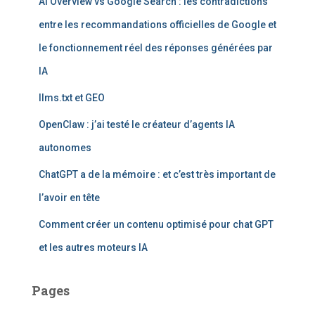
AI Overview vs Google Search : les contradictions
h
e
entre les recommandations officielles de Google et
r
le fonctionnement réel des réponses générées par
:
IA
llms.txt et GEO
OpenClaw : j’ai testé le créateur d’agents IA
autonomes
ChatGPT a de la mémoire : et c’est très important de
l’avoir en tête
Comment créer un contenu optimisé pour chat GPT
et les autres moteurs IA
Pages