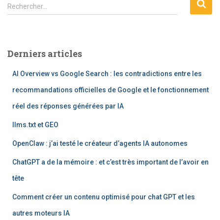
R
Rechercher…
e
c
h
e
Derniers articles
r
c
AI Overview vs Google Search : les contradictions entre les
h
e
recommandations officielles de Google et le fonctionnement
r
réel des réponses générées par IA
:
llms.txt et GEO
OpenClaw : j’ai testé le créateur d’agents IA autonomes
ChatGPT a de la mémoire : et c’est très important de l’avoir en
tête
Comment créer un contenu optimisé pour chat GPT et les
autres moteurs IA