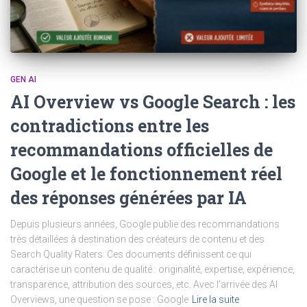
GEN AI
AI Overview vs Google Search : les
contradictions entre les
recommandations officielles de
Google et le fonctionnement réel
des réponses générées par IA
Depuis plusieurs années, Google publie des recommandations
très détaillées à destination des créateurs de contenu et des
Search Quality Raters. Ces documents définissent ce qui
caractérise un contenu de qualité : originalité, expertise, expérience,
transparence, attribution des sources, etc. Avec l’arrivée des AI
Overviews, une question se pose : Google
Lire la suite