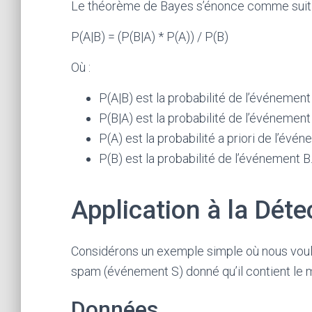
Le théorème de Bayes s’énonce comme suit 
P(A|B) = (P(B|A) * P(A)) / P(B)
Où :
P(A|B) est la probabilité de l’événemen
P(B|A) est la probabilité de l’événemen
P(A) est la probabilité a priori de l’évén
P(B) est la probabilité de l’événement B
Application à la Dét
Considérons un exemple simple où nous voulon
spam (événement S) donné qu’il contient le m
Données