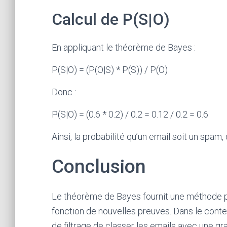
Calcul de P(S|O)
En appliquant le théorème de Bayes :
P(S|O) = (P(O|S) * P(S)) / P(O)
Donc :
P(S|O) = (0.6 * 0.2) / 0.2 = 0.12 / 0.2 = 0.6
Ainsi, la probabilité qu’un email soit un spam,
Conclusion
Le théorème de Bayes fournit une méthode p
fonction de nouvelles preuves. Dans le cont
de filtrage de classer les emails avec une gr