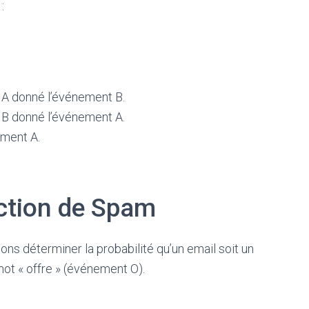
:
t A donné l’événement B.
t B donné l’événement A.
ement A.
.
ection de Spam
s déterminer la probabilité qu’un email soit un
ot « offre » (événement O).