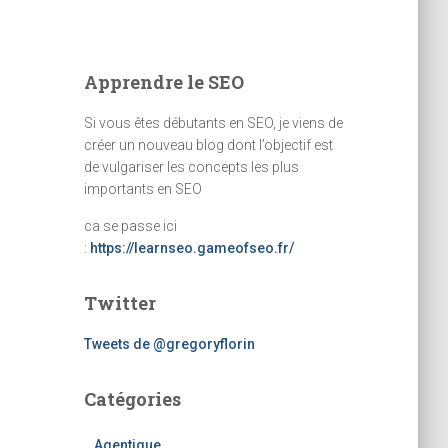
Apprendre le SEO
Si vous êtes débutants en SEO, je viens de
créer un nouveau blog dont l’objectif est
de vulgariser les concepts les plus
importants en SEO
ca se passe ici
:
https://learnseo.gameofseo.fr/
Twitter
Tweets de @gregoryflorin
Catégories
Agentique