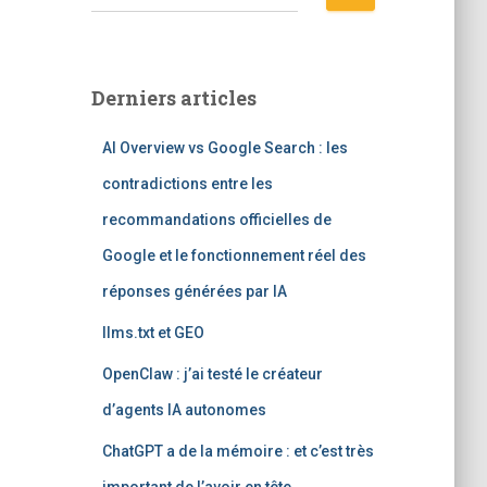
e
c
h
e
Derniers articles
r
c
AI Overview vs Google Search : les
h
e
contradictions entre les
r
recommandations officielles de
:
Google et le fonctionnement réel des
réponses générées par IA
llms.txt et GEO
OpenClaw : j’ai testé le créateur
d’agents IA autonomes
ChatGPT a de la mémoire : et c’est très