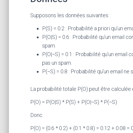
Supposons les données suivantes :
P(S) = 0.2 : Probabilité a priori qu’un em
P(O|S) = 0.6 : Probabilité qu’un email co
spam.
P(O|¬S) = 0.1 : Probabilité qu’un email c
pas un spam.
P(¬S) = 0.8 : Probabilité qu’un email ne 
La probabilité totale P(O) peut être calculée en
P(O) = P(O|S) * P(S) + P(O|¬S) * P(¬S)
Donc :
P(O) = (0.6 * 0.2) + (0.1 * 0.8) = 0.12 + 0.08 = 