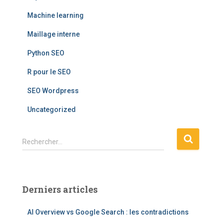
Machine learning
Maillage interne
Python SEO
R pour le SEO
SEO Wordpress
Uncategorized
R
Rechercher…
e
c
h
e
Derniers articles
r
c
AI Overview vs Google Search : les contradictions
h