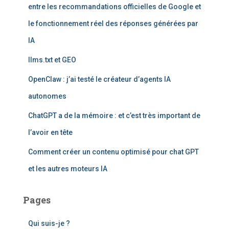
e
entre les recommandations officielles de Google et
r
le fonctionnement réel des réponses générées par
:
IA
llms.txt et GEO
OpenClaw : j’ai testé le créateur d’agents IA
autonomes
ChatGPT a de la mémoire : et c’est très important de
l’avoir en tête
Comment créer un contenu optimisé pour chat GPT
et les autres moteurs IA
Pages
Qui suis-je ?