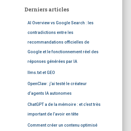
e
Derniers articles
r
c
AI Overview vs Google Search : les
h
e
contradictions entre les
r
recommandations officielles de
:
Google et le fonctionnement réel des
réponses générées par IA
llms.txt et GEO
OpenClaw : j’ai testé le créateur
d’agents IA autonomes
ChatGPT a de la mémoire : et c’est très
important de l’avoir en tête
Comment créer un contenu optimisé