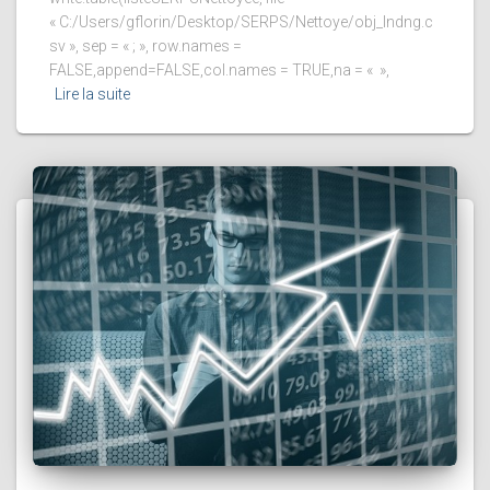
« C:/Users/gflorin/Desktop/SERPS/Nettoye/obj_lndng.c
sv », sep = « ; », row.names =
FALSE,append=FALSE,col.names = TRUE,na = « »,
Lire la suite