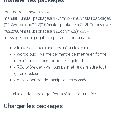
Installer les packages
[pastacode lang= »java »
manual= »install.packages(%22tm%22)%0Ainstall.packages
(%22wordcloud%22)%0Ainstall.packages(%22RColorBrewe
r%22)%0Ainstall.packages(%22dplyr%22)%0A »
message= » » highlight= » » provider= »manual »/]
« tm » est un package destiné au texte mining
« wordcloud » va me permettre de mettre en forme
mes résultats sous forme de tagcloud
« RColorBrewer » va nous permettre de mettre tout
ça en couleur
« dplyr » permet de manipuler les données
L’installation des package n’est a réaliser qu’une fois.
Charger les packages