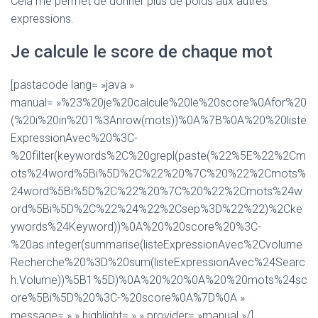
Cela me permet de donner plus de poids aux autres
expressions.
Je calcule le score de chaque mot
[pastacode lang= »java »
manual= »%23%20je%20calcule%20le%20score%0Afor%20
(%20i%20in%201%3Anrow(mots))%0A%7B%0A%20%20liste
ExpressionAvec%20%3C-
%20filter(keywords%2C%20grepl(paste(%22%5E%22%2Cm
ots%24word%5Bi%5D%2C%22%20%7C%20%22%2Cmots%
24word%5Bi%5D%2C%22%20%7C%20%22%2Cmots%24w
ord%5Bi%5D%2C%22%24%22%2Csep%3D%22%22)%2Cke
ywords%24Keyword))%0A%20%20score%20%3C-
%20as.integer(summarise(listeExpressionAvec%2Cvolume
Recherche%20%3D%20sum(listeExpressionAvec%24Searc
h.Volume))%5B1%5D)%0A%20%20%0A%20%20mots%24sc
ore%5Bi%5D%20%3C-%20score%0A%7D%0A »
message= » » highlight= » » provider= »manual »/]