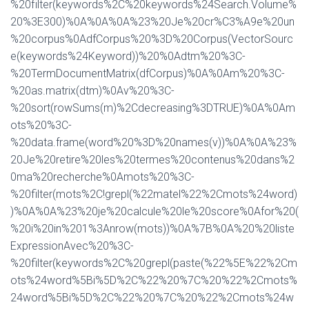
%20filter(keywords%2C%20keywords%24Search.Volume%
20%3E300)%0A%0A%0A%23%20Je%20cr%C3%A9e%20un
%20corpus%0AdfCorpus%20%3D%20Corpus(VectorSourc
e(keywords%24Keyword))%20%0Adtm%20%3C-
%20TermDocumentMatrix(dfCorpus)%0A%0Am%20%3C-
%20as.matrix(dtm)%0Av%20%3C-
%20sort(rowSums(m)%2Cdecreasing%3DTRUE)%0A%0Am
ots%20%3C-
%20data.frame(word%20%3D%20names(v))%0A%0A%23%
20Je%20retire%20les%20termes%20contenus%20dans%2
0ma%20recherche%0Amots%20%3C-
%20filter(mots%2C!grepl(%22matel%22%2Cmots%24word)
)%0A%0A%23%20je%20calcule%20le%20score%0Afor%20(
%20i%20in%201%3Anrow(mots))%0A%7B%0A%20%20liste
ExpressionAvec%20%3C-
%20filter(keywords%2C%20grepl(paste(%22%5E%22%2Cm
ots%24word%5Bi%5D%2C%22%20%7C%20%22%2Cmots%
24word%5Bi%5D%2C%22%20%7C%20%22%2Cmots%24w