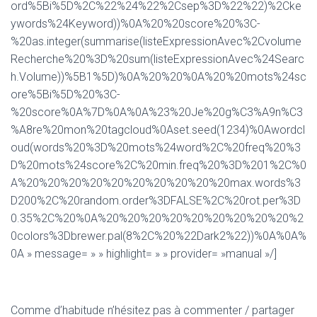
ord%5Bi%5D%2C%22%24%22%2Csep%3D%22%22)%2Cke
ywords%24Keyword))%0A%20%20score%20%3C-
%20as.integer(summarise(listeExpressionAvec%2Cvolume
Recherche%20%3D%20sum(listeExpressionAvec%24Searc
h.Volume))%5B1%5D)%0A%20%20%0A%20%20mots%24sc
ore%5Bi%5D%20%3C-
%20score%0A%7D%0A%0A%23%20Je%20g%C3%A9n%C3
%A8re%20mon%20tagcloud%0Aset.seed(1234)%0Awordcl
oud(words%20%3D%20mots%24word%2C%20freq%20%3
D%20mots%24score%2C%20min.freq%20%3D%201%2C%0
A%20%20%20%20%20%20%20%20%20%20max.words%3
D200%2C%20random.order%3DFALSE%2C%20rot.per%3D
0.35%2C%20%0A%20%20%20%20%20%20%20%20%20%2
0colors%3Dbrewer.pal(8%2C%20%22Dark2%22))%0A%0A%
0A » message= » » highlight= » » provider= »manual »/]
Comme d’habitude n’hésitez pas à commenter / partager