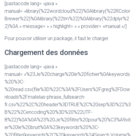
[pastacode lang= »java »
manual= »library(%22wordcloud%22)%0Alibrary(%22RColor
Brewer%22)%0Alibrary(%22tm%22)%0Alibrary(%22dplyr%2
2)%0A » message= » » highlight= » » provider= »manual »/]
Pour pouvoir utiliser un package, il faut le charger.
Chargement des données
[pastacode lang= »java »
manual= »%23Je%20charge%20le%20fichier%0Akeywords
%20%3C-
%20read.csv(file%3D%22C%3A%2FUsers%2Fgreg%2FDow
nloads%2Fmatelas-phrase_fullsearch-
fr.csv%22%2C%20header%3DTRUE%2C%20sep%3D%22%3
B%22%2Cencoding%20%3D%20%22UTF-
8%22)%0A%0A%23%20Je%20filtre%20pour%20%C3%A9vit
er%20le%20bruit%0A%23keywords%20%3C-
%20filter(keywords%2C%20keywords%24Search.Volume%