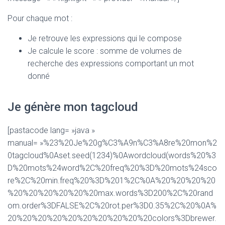
Pour chaque mot :
Je retrouve les expressions qui le compose
Je calcule le score : somme de volumes de
recherche des expressions comportant un mot
donné
Je génère mon tagcloud
[pastacode lang= »java »
manual= »%23%20Je%20g%C3%A9n%C3%A8re%20mon%2
0tagcloud%0Aset.seed(1234)%0Awordcloud(words%20%3
D%20mots%24word%2C%20freq%20%3D%20mots%24sco
re%2C%20min.freq%20%3D%201%2C%0A%20%20%20%20
%20%20%20%20%20%20max.words%3D200%2C%20rand
om.order%3DFALSE%2C%20rot.per%3D0.35%2C%20%0A%
20%20%20%20%20%20%20%20%20%20colors%3Dbrewer.