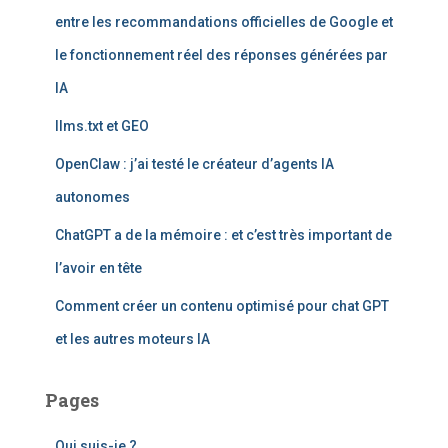
e
entre les recommandations officielles de Google et
r
le fonctionnement réel des réponses générées par
:
IA
llms.txt et GEO
OpenClaw : j’ai testé le créateur d’agents IA
autonomes
ChatGPT a de la mémoire : et c’est très important de
l’avoir en tête
Comment créer un contenu optimisé pour chat GPT
et les autres moteurs IA
Pages
Qui suis-je ?