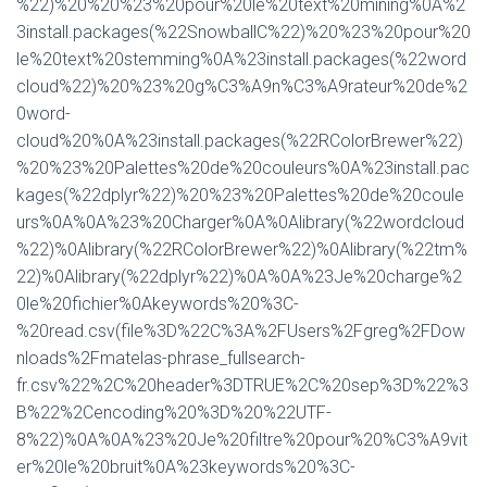
%22)%20%20%23%20pour%20le%20text%20mining%0A%2
3install.packages(%22SnowballC%22)%20%23%20pour%20
le%20text%20stemming%0A%23install.packages(%22word
cloud%22)%20%23%20g%C3%A9n%C3%A9rateur%20de%2
0word-
cloud%20%0A%23install.packages(%22RColorBrewer%22)
%20%23%20Palettes%20de%20couleurs%0A%23install.pac
kages(%22dplyr%22)%20%23%20Palettes%20de%20coule
urs%0A%0A%23%20Charger%0A%0Alibrary(%22wordcloud
%22)%0Alibrary(%22RColorBrewer%22)%0Alibrary(%22tm%
22)%0Alibrary(%22dplyr%22)%0A%0A%23Je%20charge%2
0le%20fichier%0Akeywords%20%3C-
%20read.csv(file%3D%22C%3A%2FUsers%2Fgreg%2FDow
nloads%2Fmatelas-phrase_fullsearch-
fr.csv%22%2C%20header%3DTRUE%2C%20sep%3D%22%3
B%22%2Cencoding%20%3D%20%22UTF-
8%22)%0A%0A%23%20Je%20filtre%20pour%20%C3%A9vit
er%20le%20bruit%0A%23keywords%20%3C-