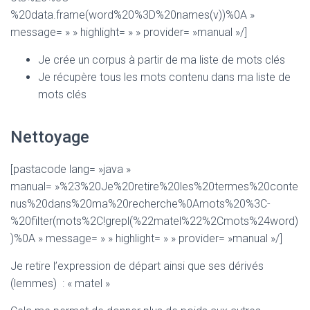
%20data.frame(word%20%3D%20names(v))%0A »
message= » » highlight= » » provider= »manual »/]
Je crée un corpus à partir de ma liste de mots clés
Je récupère tous les mots contenu dans ma liste de
mots clés
Nettoyage
[pastacode lang= »java »
manual= »%23%20Je%20retire%20les%20termes%20conte
nus%20dans%20ma%20recherche%0Amots%20%3C-
%20filter(mots%2C!grepl(%22matel%22%2Cmots%24word)
)%0A » message= » » highlight= » » provider= »manual »/]
Je retire l’expression de départ ainsi que ses dérivés
(lemmes) : « matel »