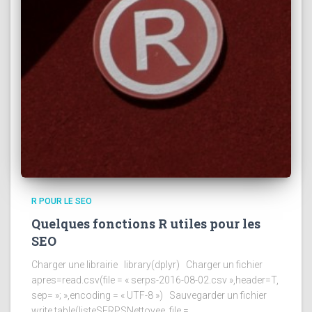
R POUR LE SEO
Quelques fonctions R utiles pour les
SEO
Charger une librairie library(dplyr) Charger un fichier
apres=read.csv(file = « serps-2016-08-02.csv »,header=T,
sep= »; »,encoding = « UTF-8 ») Sauvegarder un fichier
write.table(listeSERPSNettoyee, file =