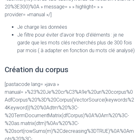
20%3E300)%0A » message= » » highlight= » »
provider= »manual »/]
Je charge les données
Je filtre pour éviter d’avoir trop d’éléments : je ne
garde que les mots clés recherchés plus de 300 fois
par mois ( à adapter en fonction du mots clé analysé)
Création du corpus
[pastacode lang= »java »
manual= »%23%20Je%20cr%C3%A9e%20un%20corpus%0
AdfCorpus%20%3D%20Corpus(VectorSource(keywords%2
4Keyword))%20%0Adtm%20%3C-
%20TermDocumentMatrix(dfCorpus)%0A%0Am%20%3C-
%20as.matrix(dtm)%0Av%20%3C-
%20sort(rowSums(m)%2Cdecreasing%3DTRUE)%0A%0Am
ots%20%3C-