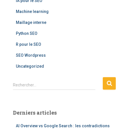
IA pour le SEO
Machine learning
Maillage interne
Python SEO
R pour le SEO
SEO Wordpress
Uncategorized
R
Rechercher…
e
c
h
e
Derniers articles
r
c
AI Overview vs Google Search : les contradictions
h