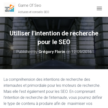
Game Of Seo
Astuces et conseils SEO
O
U
V
R
I
Utiliser l’intention de recherche
R
/
pour le SEO
F
E
Published by
Grégory Florin
on
12/09/2016
R
M
E
R
L
A
La compréhension des intentions de recherche des
N
internautes et primordiale pour les moteurs de recherche.
A
V
Mais elle l’est également pour les SEO. En comprenant
I
l’intention de recherche de l’internaute, vous pourrez définir
G
le type de contenu à produire afin de maximiser vos
A