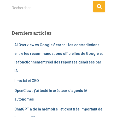
R
Rechercher…
e
c
h
e
Derniers articles
r
c
AI Overview vs Google Search : les contradictions
h
e
entre les recommandations officielles de Google et
r
le fonctionnement réel des réponses générées par
:
IA
llms.txt et GEO
OpenClaw : j’ai testé le créateur d’agents IA
autonomes
ChatGPT a de la mémoire : et c’est très important de