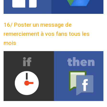
16/ Poster un message de
remerciement à vos fans tous les
mois