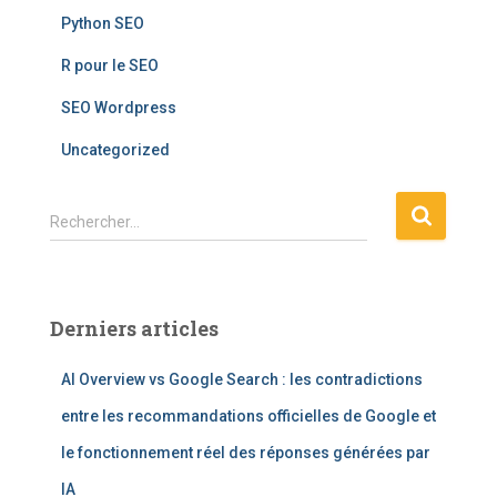
Python SEO
R pour le SEO
SEO Wordpress
Uncategorized
R
Rechercher…
e
c
h
e
Derniers articles
r
c
AI Overview vs Google Search : les contradictions
h
e
entre les recommandations officielles de Google et
r
le fonctionnement réel des réponses générées par
:
IA