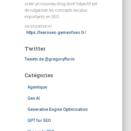
créer un nouveau blog dont l’objectif est
de vulgariser les concepts les plus
importants en SEO
ca se passe ici
:
https://learnseo.gameofseo.fr/
Twitter
Tweets de @gregoryflorin
Catégories
Agentique
Gen AI
Generative Engine Optimization
GPT for SEO