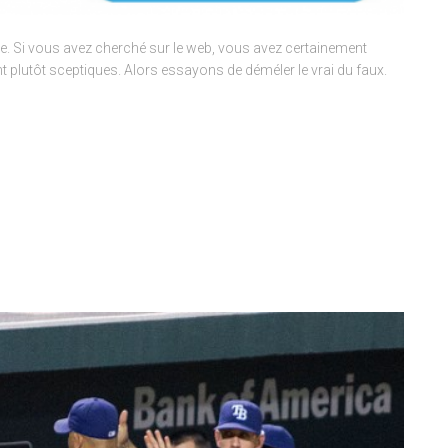
ée. Si vous avez cherché sur le web, vous avez certainement
nt plutôt sceptiques. Alors essayons de déméler le vrai du faux.