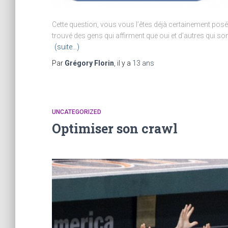
Cette question, vous vous l’êtes déjà certainement pos
trouvé des gens qui affirment que oui et d’autres qui so
(suite…)
Par
Grégory Florin
, il y a
13 ans
UNCATEGORIZED
Optimiser son crawl