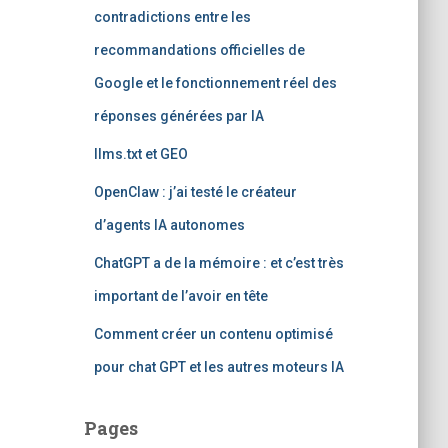
e
contradictions entre les
r
recommandations officielles de
:
Google et le fonctionnement réel des
réponses générées par IA
llms.txt et GEO
OpenClaw : j’ai testé le créateur
d’agents IA autonomes
ChatGPT a de la mémoire : et c’est très
important de l’avoir en tête
Comment créer un contenu optimisé
pour chat GPT et les autres moteurs IA
Pages