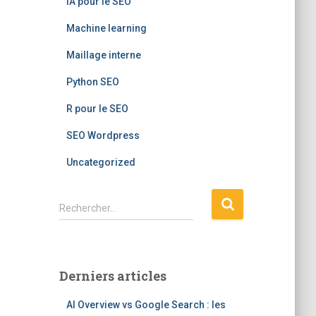
IA pour le SEO
Machine learning
Maillage interne
Python SEO
R pour le SEO
SEO Wordpress
Uncategorized
R
Rechercher…
e
c
h
e
Derniers articles
r
c
AI Overview vs Google Search : les
h