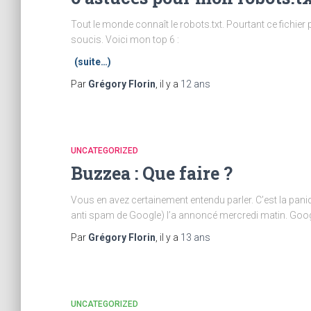
Tout le monde connaît le robots.txt. Pourtant ce fichier
soucis. Voici mon top 6 :
(suite…)
Par
Grégory Florin
, il y a
12 ans
UNCATEGORIZED
Buzzea : Que faire ?
Vous en avez certainement entendu parler. C’est la paniq
anti spam de Google) l’a annoncé mercredi matin. Googl
Par
Grégory Florin
, il y a
13 ans
UNCATEGORIZED