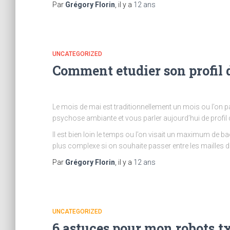
Par
Grégory Florin
, il y a
12 ans
UNCATEGORIZED
Comment etudier son profil d
Le mois de mai est traditionnellement un mois ou l’on p
psychose ambiante et vous parler aujourd’hui de profil d
Il est bien loin le temps ou l’on visait un maximum de 
plus complexe si on souhaite passer entre les mailles du
Par
Grégory Florin
, il y a
12 ans
UNCATEGORIZED
6 astuces pour mon robots.t