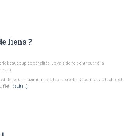
e liens ?
arle beaucoup de pénalités. Je vais donc contribuer à la
e lien.
backlinks et un maximum de sites référents. Désormais la tache est
 filet.
(suite…)
xt